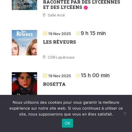
RACONTÉE PAR DES LYCÉENNES
ET DES LYCÉENS
Salle Arcé
9 h 15 min
19 Nov 2025
LES RÊVEURS
CGR Lapérouse
15 h 00 min
19 Nov 2025
ROSETTA
Salle Arcé
Nous utilisons des cookies pour vous garantir la meilleure
expérience sur notre site web. Si vous continuez à utiliser ce
site, nous supposerons que vous en êtes satisfait.
16 h 00 min
19 Nov 2025
OK
PLANÈTES