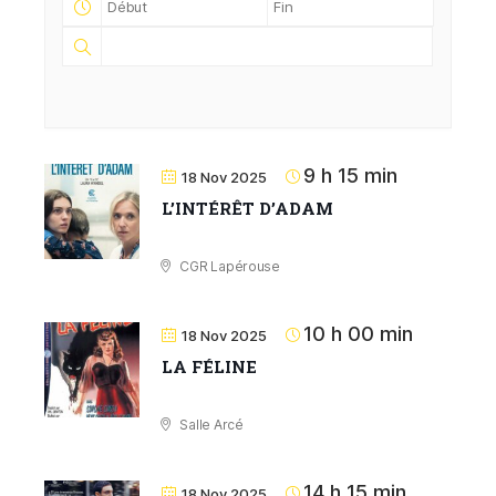
9 h 15 min
18 Nov 2025
LʼINTÉRÊT DʼADAM
CGR Lapérouse
10 h 00 min
18 Nov 2025
LA FÉLINE
Salle Arcé
14 h 15 min
18 Nov 2025