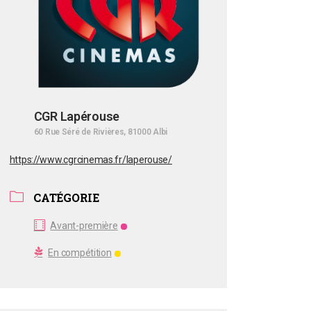
CGR Lapérouse
60 Rue Séré de Rivières, 81000 Albi
https://www.cgrcinemas.fr/laperouse/
CATÉGORIE
Avant-première
En compétition