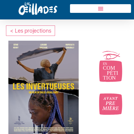
< Les projections
oui
oui