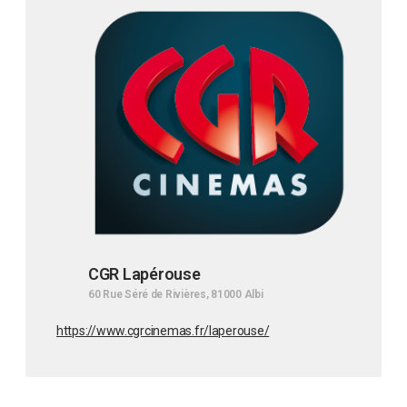
CGR Lapérouse
60 Rue Séré de Rivières, 81000 Albi
https://www.cgrcinemas.fr/laperouse/