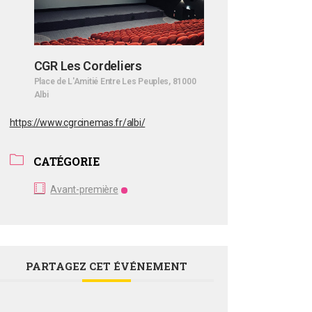
CGR Les Cordeliers
Place de L'Amitié Entre Les Peuples, 81000
Albi
https://www.cgrcinemas.fr/albi/
CATÉGORIE
Avant-première
PARTAGEZ CET ÉVÉNEMENT