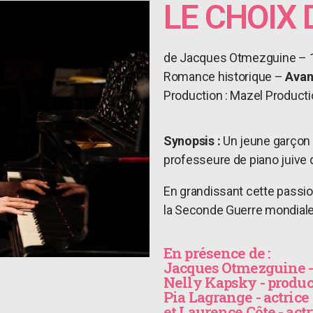
LE CHOIX 
de Jacques Otmezguine – 
Romance historique –
Avan
Production : Mazel Productio
Synopsis :
Un jeune garçon
professeure de piano juive qu
En grandissant cette passion
la Seconde Guerre mondiale
En présence de :
Jacques Otmezguine - 
Nelly Kapsky - product
Pia Lagrange - actrice
et Laurence Côte - actr