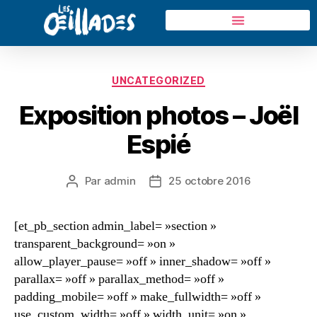
UNCATEGORIZED
Exposition photos – Joël
Espié
Par
admin
25 octobre 2016
[et_pb_section admin_label= »section »
transparent_background= »on »
allow_player_pause= »off » inner_shadow= »off »
parallax= »off » parallax_method= »off »
padding_mobile= »off » make_fullwidth= »off »
use_custom_width= »off » width_unit= »on »