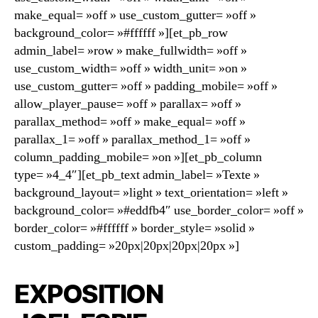
make_equal= »off » use_custom_gutter= »off »
background_color= »#ffffff »][et_pb_row
admin_label= »row » make_fullwidth= »off »
use_custom_width= »off » width_unit= »on »
use_custom_gutter= »off » padding_mobile= »off »
allow_player_pause= »off » parallax= »off »
parallax_method= »off » make_equal= »off »
parallax_1= »off » parallax_method_1= »off »
column_padding_mobile= »on »][et_pb_column
type= »4_4″][et_pb_text admin_label= »Texte »
background_layout= »light » text_orientation= »left »
background_color= »#eddfb4″ use_border_color= »off »
border_color= »#ffffff » border_style= »solid »
custom_padding= »20px|20px|20px|20px »]
EXPOSITION